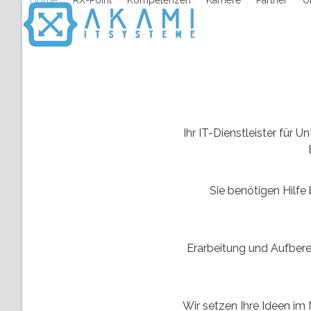
Home
RX-Point
Kompetenzen
Karriere
Partner
U
Skip
to
content
Ihr IT-Dienstleister für
Sie benötigen Hilf
Erarbeitung und Aufbere
Wir setzen Ihre Ideen im