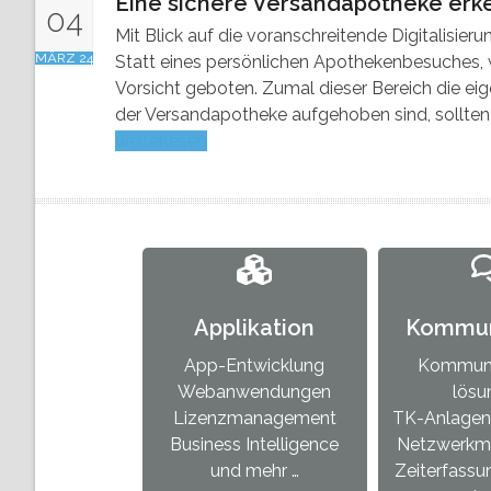
Eine sichere Versandapotheke er
04
Mit Blick auf die voranschreitende Digitalisie
MÄRZ 24
Statt eines persönlichen Apothekenbesuches, w
Vorsicht geboten. Zumal dieser Bereich die eig
der Versandapotheke aufgehoben sind, sollten
weiterlesen
Applikation
Kommun
App-Entwicklung
Kommuni
Webanwendungen
lösu
Lizenzmanagement
TK-Anlagen
Business Intelligence
Netzwerkm
und mehr …
Zeiterfass