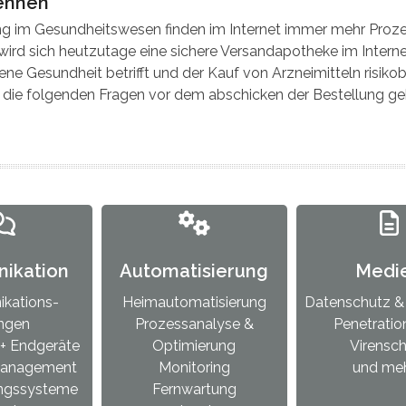
kennen
rung im Gesundheitswesen finden im Internet immer mehr Proze
ird sich heutzutage eine sichere Versandapotheke im Internet
ene Gesundheit betrifft und der Kauf von Arzneimitteln risiko
 die folgenden Fragen vor dem abschicken der Bestellung gek
ikation
Automatisierung
Medi
kations-
Heimautomatisierung
Datenschutz & 
ngen
Prozessanalyse &
Penetratio
+ Endgeräte
Optimierung
Virensc
anagement
Monitoring
und meh
ungssysteme
Fernwartung